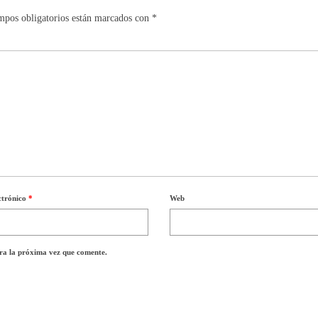
mpos obligatorios están marcados con
*
ctrónico
*
Web
ra la próxima vez que comente.