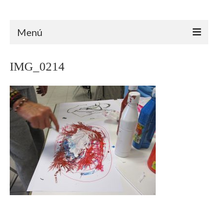
Arteterapia Canarias
Menú
INICIO
IMG_0214
ARTETERAPIA
ÁMBITO CLÍNICO
ÁMBITO EDUCATIVO
ÁMBITO SOCIAL
TRAYECTORIA
FORMACIÓN
PROYECTOS