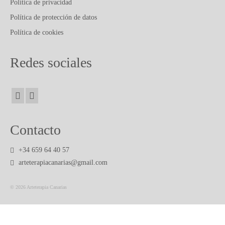
PUBLICACIONES Y ARTICULOS
Política de privacidad
Política de protección de datos
CONTACTO
Política de cookies
Redes sociales
Contacto
+34 659 64 40 57
arteterapiacanarias@gmail.com
© 2026 Arteterapia Canarias