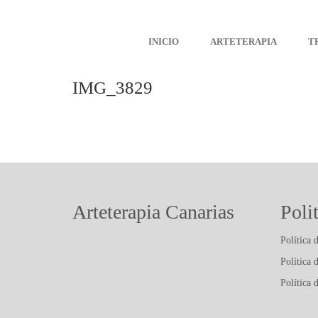
INICIO
ARTETERAPIA
T
IMG_3829
Arteterapia Canarias
Poli
Política 
Política 
Política 