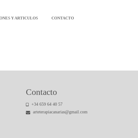
ONES Y ARTICULOS
CONTACTO
Contacto
+34 659 64 40 57
arteterapiacanarias@gmail.com