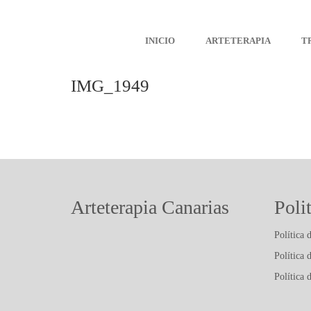
INICIO
ARTETERAPIA
T
IMG_1949
Arteterapia Canarias
Poli
Política 
Política 
Política 