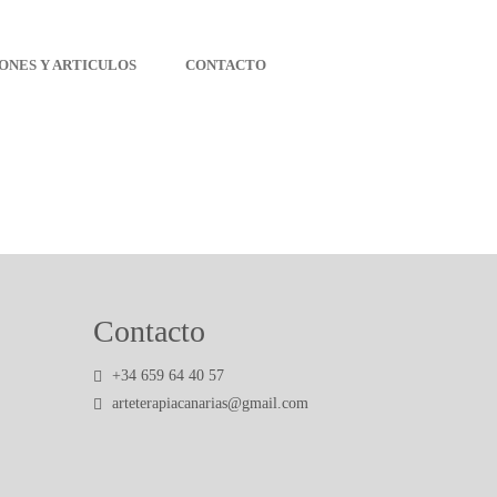
ONES Y ARTICULOS
CONTACTO
Contacto
+34 659 64 40 57
arteterapiacanarias@gmail.com