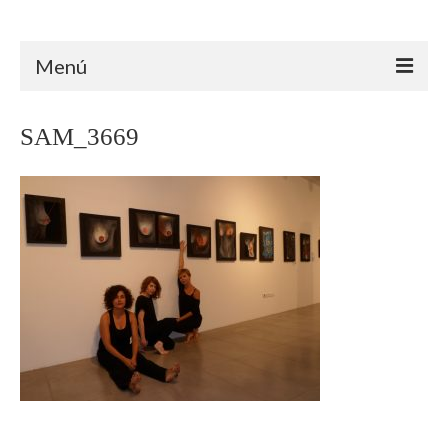
Arteterapia Canarias
Menú
INICIO
SAM_3669
ARTETERAPIA
ÁMBITO CLÍNICO
ÁMBITO EDUCATIVO
ÁMBITO SOCIAL
TRAYECTORIA
FORMACIÓN
PROYECTOS