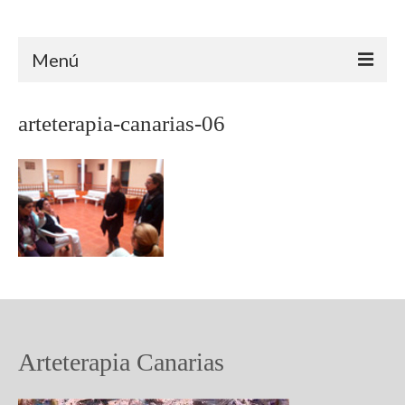
Arteterapia Canarias
Menú
INICIO
arteterapia-canarias-06
ARTETERAPIA
ÁMBITO CLÍNICO
ÁMBITO EDUCATIVO
ÁMBITO SOCIAL
TRAYECTORIA
FORMACIÓN
Arteterapia Canarias
PROYECTOS