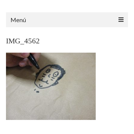
Arteterapia Canarias
Menú
INICIO
IMG_4562
ARTETERAPIA
ÁMBITO CLÍNICO
ÁMBITO EDUCATIVO
ÁMBITO SOCIAL
TRAYECTORIA
FORMACIÓN
PROYECTOS