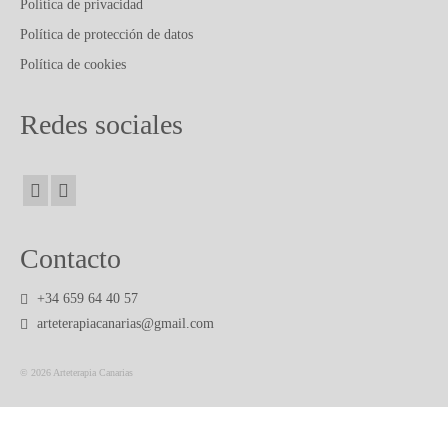
PUBLICACIONES Y ARTICULOS
Política de privacidad
Política de protección de datos
CONTACTO
Política de cookies
Redes sociales
Contacto
+34 659 64 40 57
arteterapiacanarias@gmail.com
© 2026 Arteterapia Canarias