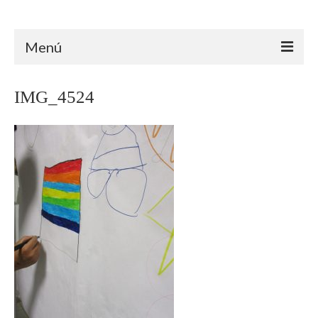
Arteterapia Canarias
Menú
INICIO
IMG_4524
ARTETERAPIA
ÁMBITO CLÍNICO
ÁMBITO EDUCATIVO
ÁMBITO SOCIAL
TRAYECTORIA
FORMACIÓN
PROYECTOS