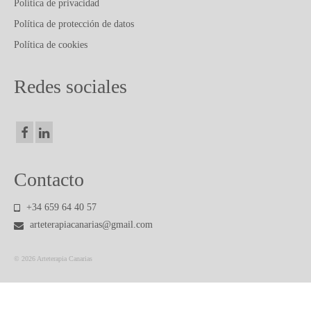
PUBLICACIONES Y ARTICULOS
Política de privacidad
Política de protección de datos
CONTACTO
Política de cookies
Redes sociales
Contacto
+34 659 64 40 57
arteterapiacanarias@gmail.com
© 2026 Arteterapia Canarias