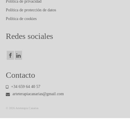
PUBLICACIONES Y ARTICULOS
Política de privacidad
Política de protección de datos
CONTACTO
Política de cookies
Redes sociales
Contacto
+34 659 64 40 57
arteterapiacanarias@gmail.com
© 2026 Arteterapia Canarias