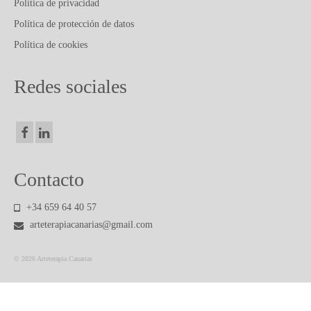
PUBLICACIONES Y ARTICULOS
Política de privacidad
Política de protección de datos
CONTACTO
Política de cookies
Redes sociales
Contacto
+34 659 64 40 57
arteterapiacanarias@gmail.com
© 2026 Arteterapia Canarias