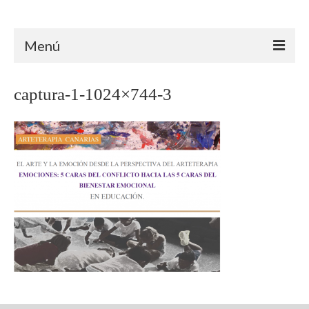
Arteterapia Canarias
Menú
INICIO
captura-1-1024×744-3
ARTETERAPIA
ÁMBITO CLÍNICO
ÁMBITO EDUCATIVO
ÁMBITO SOCIAL
TRAYECTORIA
FORMACIÓN
PROYECTOS