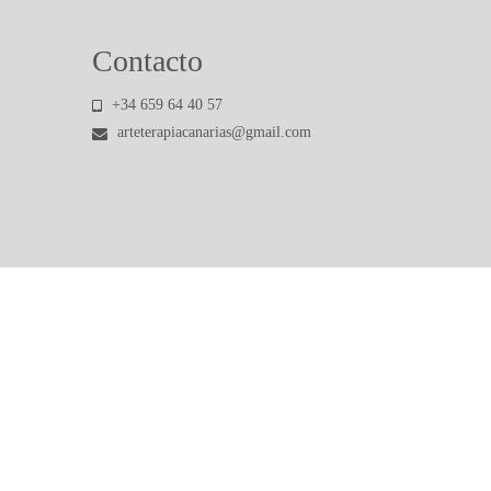
Contacto
+34 659 64 40 57
arteterapiacanarias@gmail.com