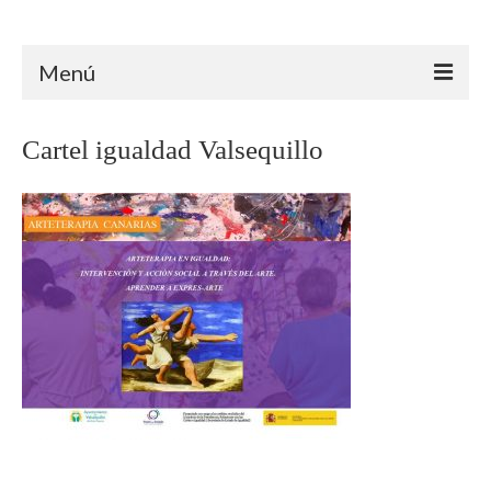
Arteterapia Canarias
Menú
INICIO
Cartel igualdad Valsequillo
ARTETERAPIA
ÁMBITO CLÍNICO
ÁMBITO EDUCATIVO
ÁMBITO SOCIAL
TRAYECTORIA
FORMACIÓN
PROYECTOS