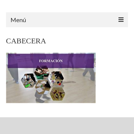
Arteterapia Canarias
Menú
INICIO
CABECERA
ARTETERAPIA
ÁMBITO CLÍNICO
ÁMBITO EDUCATIVO
ÁMBITO SOCIAL
TRAYECTORIA
FORMACIÓN
PROYECTOS