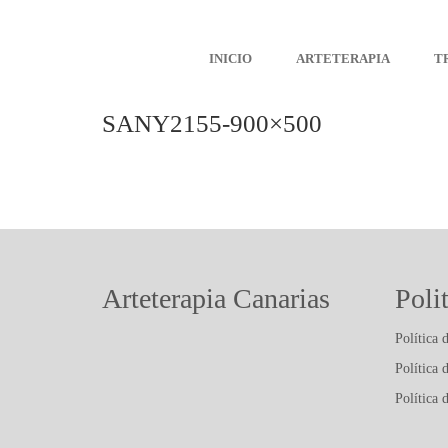
INICIO
ARTETERAPIA
T
SANY2155-900×500
Arteterapia Canarias
Poli
Política 
Política 
Política 