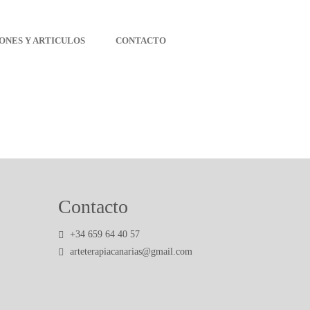
ONES Y ARTICULOS
CONTACTO
Contacto
+34 659 64 40 57
arteterapiacanarias@gmail.com